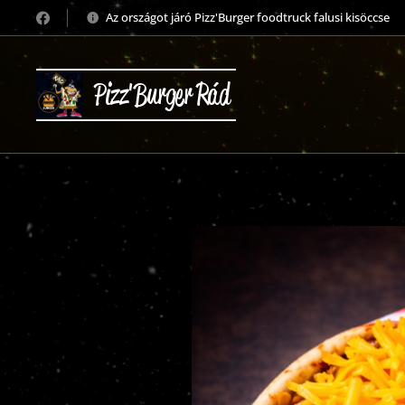
Az országot járó Pizz'Burger foodtruck falusi kisöccse
Pizz'Burger Rád