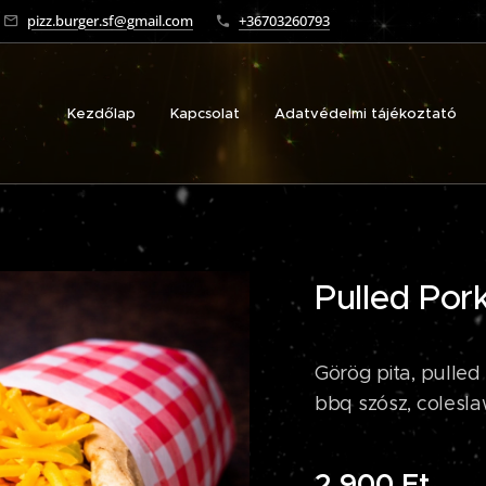
pizz.burger.sf@gmail.com
+36703260793
Kezdőlap
Kapcsolat
Adatvédelmi tájékoztató
Pulled Pork
Görög pita, pulle
bbq szósz, colesla
2 900
Ft