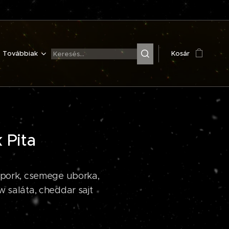
Továbbiak
Kosár
 Pita
d pork, csemege uborka,
w saláta, cheddar sajt