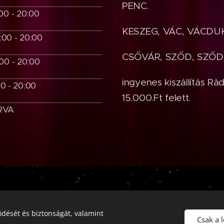
PENC.
00 - 20:00
KESZEG, VÁC, V
:00 - 20:00
CSŐVÁR, SZŐD, SZŐDL
:00 - 20:00
ingyenes kiszállítás Rà
00 - 20:00
15.000.Ft felett.
RVA
Pizz'Burger Rád, 2613 Rád, Rákóczi út 5., +36-70-326-0793
dését és biztonságát, valamint
Az oldalt a
Webnode
működteti
Sütik
Csak a 