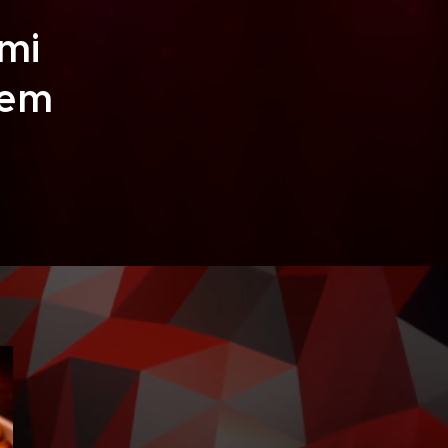
ami
nem