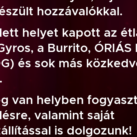
észült hozzávalókkal.
lett helyet kapott az é
Gyros, a Burrito, ÓRIÁS
) és sok más közkedve
.
g van helyben fogyaszt
ésre, valamint saját
llítással is dolgozunk!