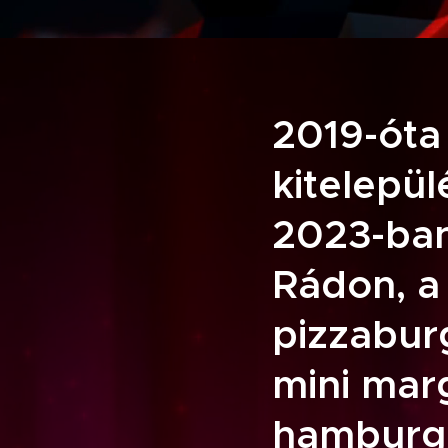
2019-óta
kitelepül
2023-ban 
Rádon, a 
pizzabur
mini marg
hamburge