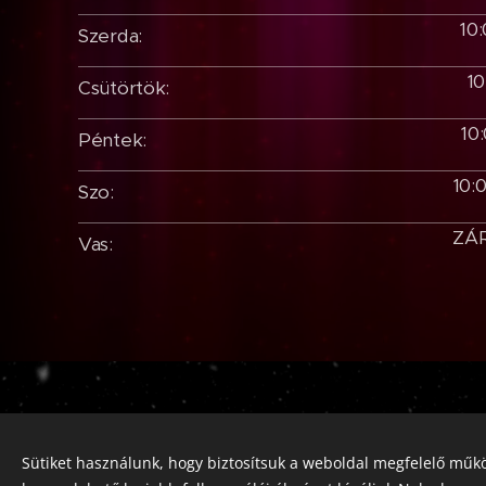
10:
Szerda:
10
Csütörtök:
10
Péntek:
10:
Szo:
ZÁ
Vas:
Sütiket használunk, hogy biztosítsuk a weboldal megfelelő műkö