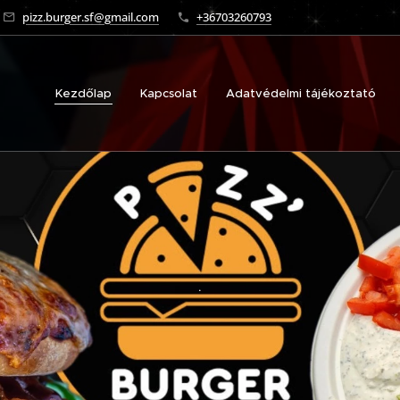
pizz.burger.sf@gmail.com
+36703260793
Kezdőlap
Kapcsolat
Adatvédelmi tájékoztató
.