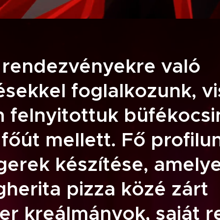
 rendezvényekre való
ésekkel foglalkozunk, v
felnyitottuk büfékocsin
főút mellett. Fő profilu
gerek készítése, amely
herita pizza közé zárt
r kreálmányok, saját r