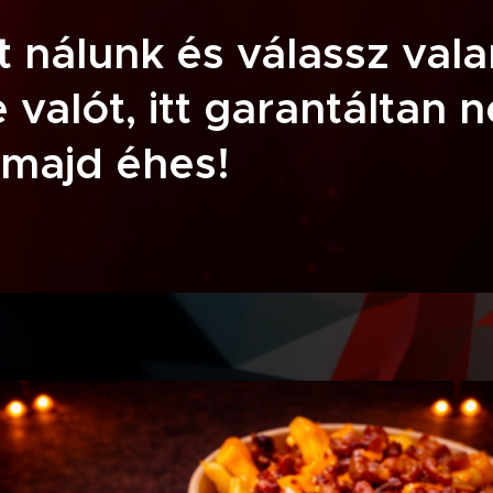
 nálunk és válassz val
valót, itt garantáltan 
majd éhes!😉