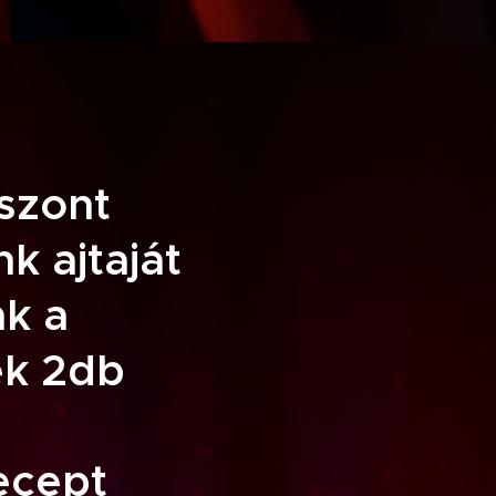
iszont
k ajtaját
nk a
ek 2db
ecept