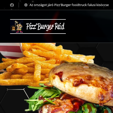
Az országot járó Pizz'Burger foodtruck falusi kisöccse
Pizz'Burger Rád