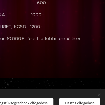
 600.-
ÁCDUKA. 1000.-
IGET, KOSD 1200.-
don 10.000.Ft felett, a többi településen
legszükségesebbek elfogadása
Összes elfogadása