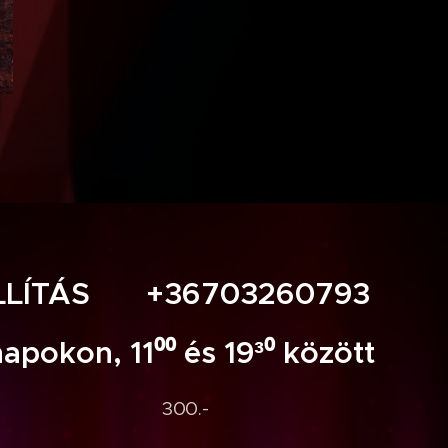
LLÍTÁS +36703260793
napokon, 11⁰⁰ és 19³⁰ között
300.-