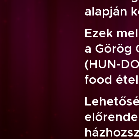
alapján k
Ezek mel
a Görög 
(HUN-DOG
food étel
Lehetősé
előrendel
házhozszá