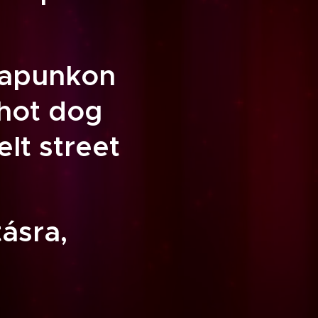
tlapunkon
 hot dog
lt street
ásra,