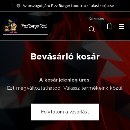
Az országot járó Pizz'Burger foodtruck falusi kisöccse
Keresés
Pizz'Burger Rád
Bevásárló kosár
A kosár jelenleg üres.
Ezt megváltoztathatod! Válassz termékeink közül.
Folytatom a vásárlást