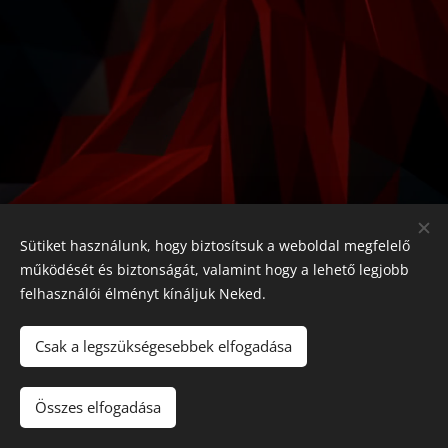
Sütiket használunk, hogy biztosítsuk a weboldal megfelelő
működését és biztonságát, valamint hogy a lehető legjobb
felhasználói élményt kínáljuk Neked.
Csak a legszükségesebbek elfogadása
Pizz'Burger Rád, 2613 Rád, Rákóczi út 5., +36-70-326-0793
Az oldalt a
Webnode
működteti
Sütik
Összes elfogadása