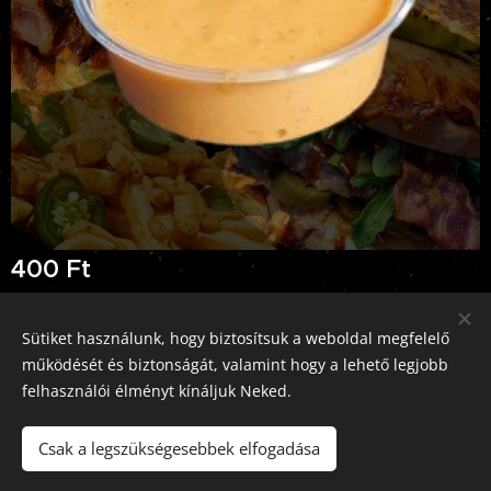
400
Ft
Sütiket használunk, hogy biztosítsuk a weboldal megfelelő
működését és biztonságát, valamint hogy a lehető legjobb
Pizz'Burger Rád, 2613 Rád, Rákóczi út 5., +36-70-326-0793
felhasználói élményt kínáljuk Neked.
Az oldalt a
Webnode
működteti
Sütik
Csak a legszükségesebbek elfogadása