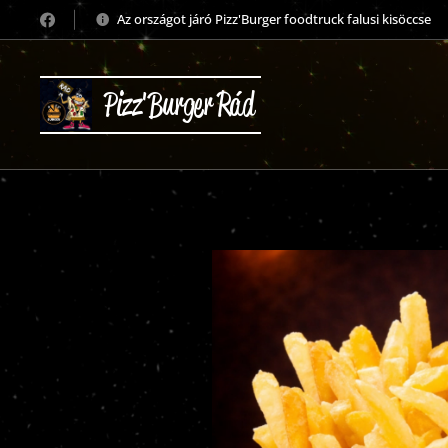
Az országot járó Pizz'Burger foodtruck falusi kisöccse
Pizz'Burger Rád