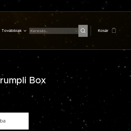
Továbbiak
Kosár
rumpli Box
ba