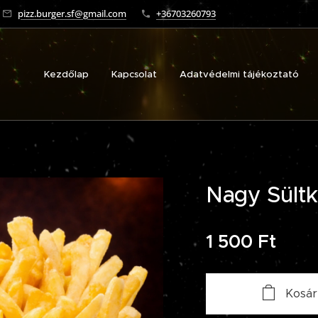
pizz.burger.sf@gmail.com
+36703260793
Kezdőlap
Kapcsolat
Adatvédelmi tájékoztató
Nagy Sültk
1 500
Ft
Kosár