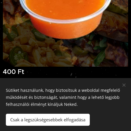
400
Ft
Sütiket használunk, hogy biztosítsuk a weboldal megfelelő
működését és biztonságát, valamint hogy a lehető legjobb
Pizz'Burger Rád, 2613 Rád, Rákóczi út 5., +36-70-326-0793
felhasználói élményt kínáljuk Neked.
Az oldalt a
Webnode
működteti
Sütik
Csak a legszükségesebbek elfogadása