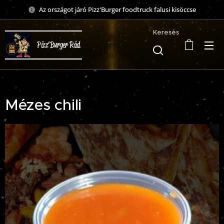
Az országot járó Pizz'Burger foodtruck falusi kisöccse
Keresés
Pizz'Burger Rád
Mézes chili