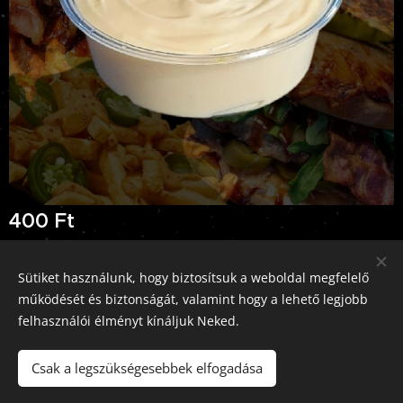
400
Ft
Sütiket használunk, hogy biztosítsuk a weboldal megfelelő
működését és biztonságát, valamint hogy a lehető legjobb
Pizz'Burger Rád, 2613 Rád, Rákóczi út 5., +36-70-326-0793
felhasználói élményt kínáljuk Neked.
Az oldalt a
Webnode
működteti
Sütik
Csak a legszükségesebbek elfogadása